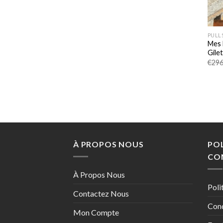
PULLS
Mes 
Gile
€
296
À PROPOS NOUS
POL
CON
À Propos Nous
Poli
Contactez Nous
Cond
Mon Compte