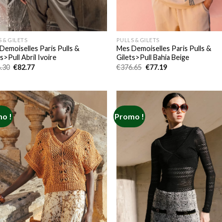
 & GILETS
PULLS & GILETS
Demoiselles Paris Pulls &
Mes Demoiselles Paris Pulls &
s>Pull Abril Ivoire
Gilets>Pull Bahia Beige
Le
Le
Le
Le
.30
€
82.77
€
376.65
€
77.19
prix
prix
prix
prix
initial
actuel
initial
actuel
était :
est :
était :
est :
€296.30.
€82.77.
€376.65.
€77.19.
o !
Promo !
Add to
Add
wishlist
wish