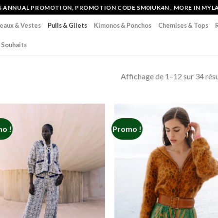
IS ANNUAL PROMOTION, PROMOTION CODE SM0IUK4N , MORE IN MYL
eaux & Vestes
Pulls & Gilets
Kimonos & Ponchos
Chemises & Tops
 Souhaits
Affichage de 1–12 sur 34 résu
o !
Promo !
Add to
Add
wishlist
wish