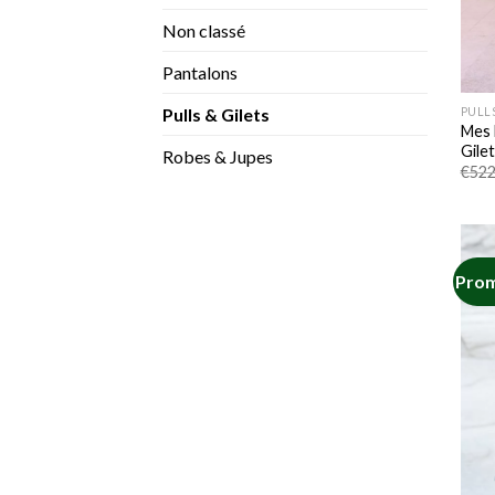
Non classé
Pantalons
PULLS
Pulls & Gilets
Mes 
Gile
Robes & Jupes
€
522
Prom