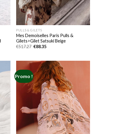
PULLS & GILETS
Mes Demoiselles Paris Pulls &
d
Gilets>Gilet Satsuki Beige
Le
Le
€
517.27
€
88.35
prix
prix
initial
actuel
était :
est :
€517.27.
€88.35.
Promo !
 to
Add to
list
wishlist