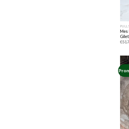
PULLS
Mes 
Gile
€
517
Prom