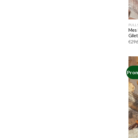
PULLS
Mes 
Gilet
€
296
Prom