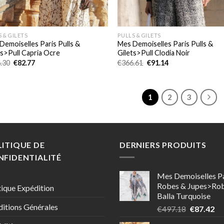
 & GILETS
PULLS & GILETS
Demoiselles Paris Pulls &
Mes Demoiselles Paris Pulls &
ts>Pull Capria Ocre
Gilets>Pull Clodia Noir
Le
Le
Le
Le
.30
€
82.77
€
366.61
€
91.14
prix
prix
prix
prix
initial
actuel
initial
actuel
était :
est :
était :
est :
€296.30.
€82.77.
€366.61.
€91.14.
1
2
3
ITIQUE DE
DERNIERS PRODUITS
FIDENTIALITÉ
Mes Demoiselles Pa
Robes & Jupes>Ro
tique Expédition
Balla Turquoise
itions Générales
Le
Le
€
497.18
€
87.42
prix
pr