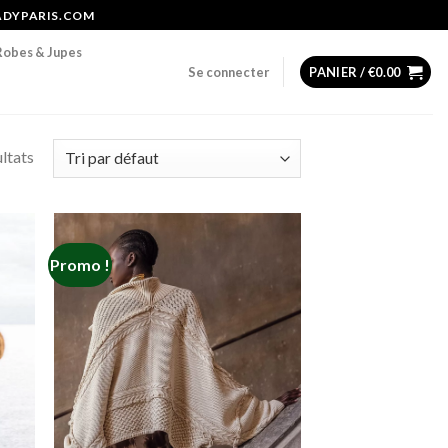
ADYPARIS.COM
Robes & Jupes
Se connecter
PANIER /
€
0.00
ltats
Promo !
 to
Add to
list
wishlist