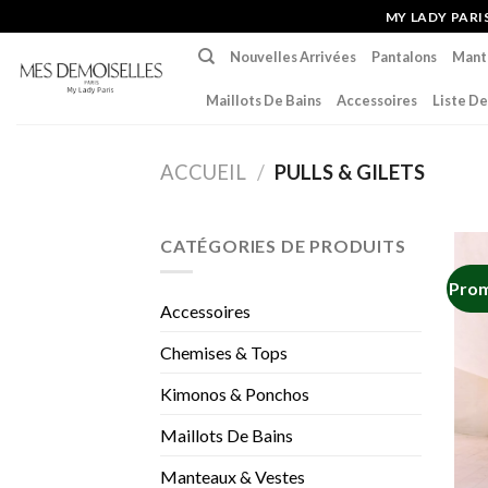
Skip
MY LADY PAR
to
Nouvelles Arrivées
Pantalons
Mant
content
Maillots De Bains
Accessoires
Liste De
ACCUEIL
/
PULLS & GILETS
CATÉGORIES DE PRODUITS
Prom
Accessoires
Chemises & Tops
Kimonos & Ponchos
Maillots De Bains
Manteaux & Vestes