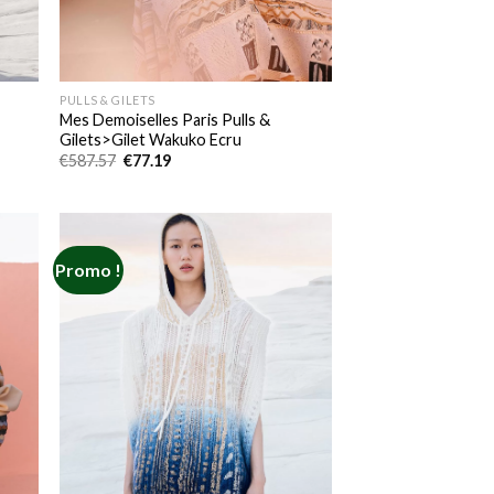
PULLS & GILETS
Mes Demoiselles Paris Pulls &
Gilets>Gilet Wakuko Ecru
Le
Le
€
587.57
€
77.19
prix
prix
initial
actuel
était :
est :
€587.57.
€77.19.
Promo !
 to
Add to
list
wishlist