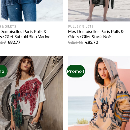
 & GILETS
PULLS & GILETS
Demoiselles Paris Pulls &
Mes Demoiselles Paris Pulls &
ts>Gilet Satsuki Bleu Marine
Gilets>Gilet Staria Noir
Le
Le
Le
Le
.27
€
82.77
€
366.61
€
83.70
prix
prix
prix
prix
initial
actuel
initial
actuel
était :
est :
était :
est :
€517.27.
€82.77.
€366.61.
€83.70.
o !
Promo !
Add to
Add
wishlist
wish