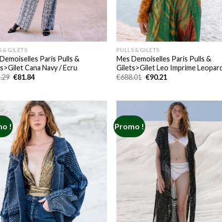
 & GILETS
PULLS & GILETS
Demoiselles Paris Pulls &
Mes Demoiselles Paris Pulls &
ts>Gilet Cana Navy / Ecru
Gilets>Gilet Leo Imprime Leopar
Le
Le
Le
Le
.29
€
81.84
€
688.01
€
90.21
prix
prix
prix
prix
initial
actuel
initial
actuel
était :
est :
était :
est :
€522.29.
€81.84.
€688.01.
€90.21.
o !
Promo !
Add to
Add
wishlist
wish