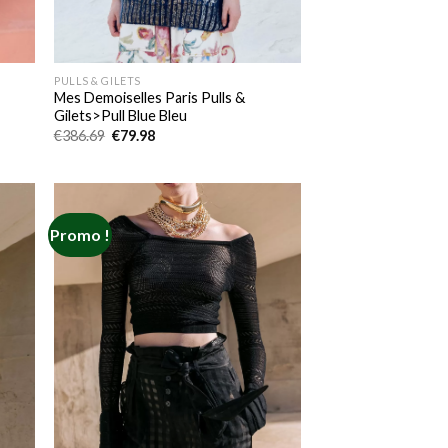
PULLS & GILETS
Mes Demoiselles Paris Pulls &
Gilets>Pull Blue Bleu
Le
Le
€
386.69
€
79.98
prix
prix
initial
actuel
était :
est :
€386.69.
€79.98.
Promo !
 to
Add to
list
wishlist