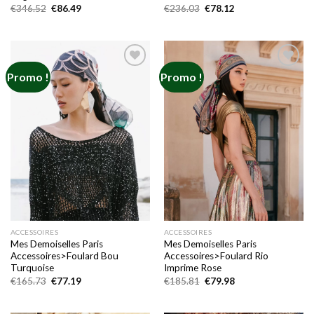
Le
Le
Le
Le
€
346.52
€
86.49
€
236.03
€
78.12
prix
prix
prix
prix
initial
actuel
initial
actuel
était :
est :
était :
est :
€346.52.
€86.49.
€236.03.
€78.12.
Promo !
Promo !
Add to
Add to
wishlist
wishlist
ACCESSOIRES
ACCESSOIRES
Mes Demoiselles Paris
Mes Demoiselles Paris
Accessoires>Foulard Bou
Accessoires>Foulard Rio
Turquoise
Imprime Rose
Le
Le
Le
Le
€
165.73
€
77.19
€
185.81
€
79.98
prix
prix
prix
prix
initial
actuel
initial
actuel
était :
est :
était :
est :