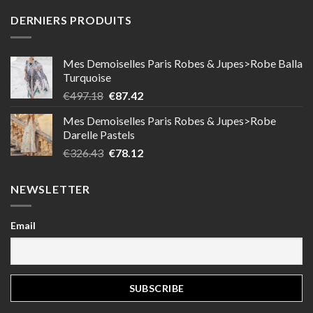
DERNIERS PRODUITS
Mes Demoiselles Paris Robes & Jupes>Robe Balla
Turquoise
Le
Le
€
497.18
€
87.42
prix
prix
Mes Demoiselles Paris Robes & Jupes>Robe
initial
actuel
Darelle Pastels
était :
est :
Le
Le
€
326.43
€
78.12
€497.18.
€87.42.
prix
prix
initial
actuel
NEWSLETTER
était :
est :
€326.43.
€78.12.
Email