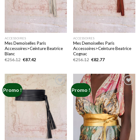
ACCESSOIRES
ACCESSOIRES
Mes Demoiselles Paris
Mes Demoiselles Paris
Accessoires>Ceinture Beatrice
Accessoires>Ceinture Beatrice
Blanc
Cognac
Le
Le
Le
Le
€
256.12
€
87.42
€
256.12
€
82.77
prix
prix
prix
prix
initial
actuel
initial
actuel
était :
est :
était :
est :
€256.12.
€87.42.
€256.12.
€82.77.
Promo !
Promo !
Add to
Add to
wishlist
wishlist