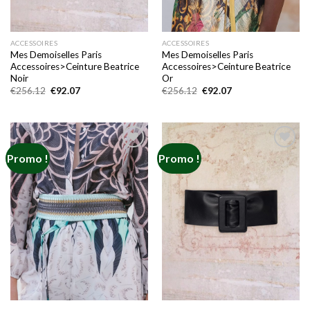
ACCESSOIRES
ACCESSOIRES
Mes Demoiselles Paris
Mes Demoiselles Paris
Accessoires>Ceinture Beatrice
Accessoires>Ceinture Beatrice
Noir
Or
Le
Le
Le
Le
€
256.12
€
92.07
€
256.12
€
92.07
prix
prix
prix
prix
initial
actuel
initial
actuel
était :
est :
était :
est :
€256.12.
€92.07.
€256.12.
€92.07.
Promo !
Promo !
Add to
Add to
wishlist
wishlist