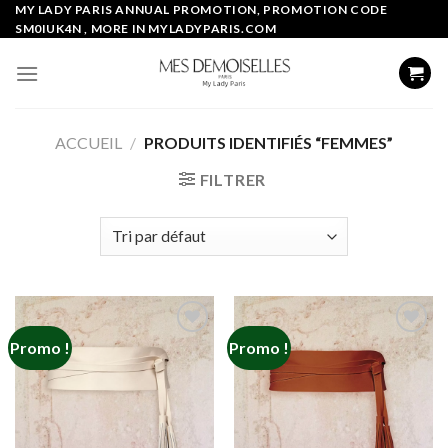
Skip
MY LADY PARIS ANNUAL PROMOTION, PROMOTION CODE
SM0IUK4N , MORE IN MYLADYPARIS.COM
to
content
ACCUEIL
/
PRODUITS IDENTIFIÉS “FEMMES”
FILTRER
Promo !
Promo !
Add to
Add to
wishlist
wishlist