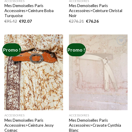
ACCESSOIRES
ACCESSOIRES
Mes Demoiselles Paris
Mes Demoiselles Paris
Accessoires>Ceinture Boba
Accessoires>Ceinture Christal
Turquoise
Noir
Le
Le
Le
Le
€
95.42
€
92.07
€
276.21
€
76.26
prix
prix
prix
prix
initial
actuel
initial
actuel
était :
est :
était :
est :
€95.42.
€92.07.
€276.21.
€76.26.
Promo !
Promo !
Add to
Add to
wishlist
wishlist
ACCESSOIRES
ACCESSOIRES
Mes Demoiselles Paris
Mes Demoiselles Paris
Accessoires>Ceinture Jessy
Accessoires>Cravate Cynthia
Cognac
Blanc