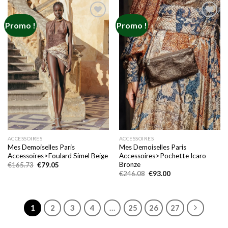
€165.73.
€77.19.
€185.81.
€79.98.
Promo !
Promo !
Add to
Add to
wishlist
wishlist
ACCESSOIRES
ACCESSOIRES
Mes Demoiselles Paris
Mes Demoiselles Paris
Accessoires>Foulard Simel Beige
Accessoires>Pochette Icaro
Bronze
Le
Le
€
165.73
€
79.05
prix
prix
Le
Le
€
246.08
€
93.00
initial
actuel
prix
prix
était :
est :
initial
actuel
€165.73.
€79.05.
était :
est :
€246.08.
€93.00.
1
2
3
4
…
25
26
27