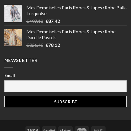
Mes Demoiselles Paris Robes & Jupes>Robe Balla
Turquoise
Le
Le
€
497.18
€
87.42
prix
prix
Mes Demoiselles Paris Robes & Jupes>Robe
initial
actuel
Darelle Pastels
était :
est :
Le
Le
€
326.43
€
78.12
€497.18.
€87.42.
prix
prix
initial
actuel
NEWSLETTER
était :
est :
€326.43.
€78.12.
Email