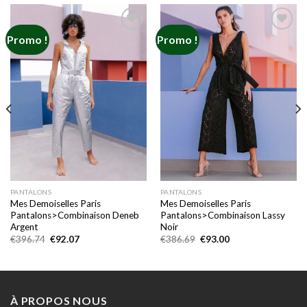
Promo !
Promo !
Add to
Add to
wishlist
wishlist
PANTALONS
PANTALONS
Mes Demoiselles Paris
Mes Demoiselles Paris
Pantalons>Combinaison Deneb
Pantalons>Combinaison Lassy
Argent
Noir
Le
Le
Le
Le
€
396.74
€
92.07
€
386.69
€
93.00
prix
prix
prix
prix
initial
actuel
initial
actuel
était :
est :
était :
est :
€396.74.
€92.07.
€386.69.
€93.00.
À PROPOS NOUS