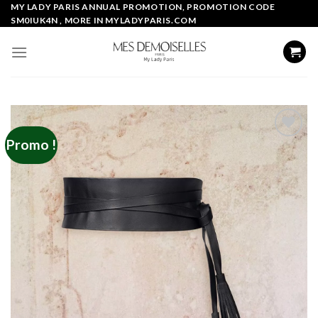
Skip
MY LADY PARIS ANNUAL PROMOTION, PROMOTION CODE
SM0IUK4N , MORE IN MYLADYPARIS.COM
to
content
Promo !
Add to
wishlist