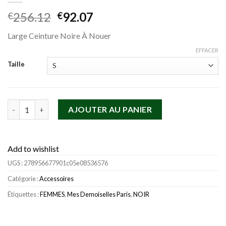
Le
Le
256.12
92.07
€
€
prix
prix
Large Ceinture Noire À Nouer
initial
actuel
était :
est :
EFFACER
€256.12.
€92.07.
Taille
quantité de Mes Demoiselles Paris Accessoires>Ceinture Beatri
AJOUTER AU PANIER
Add to wishlist
UGS :
278956677901c05e08536576
Catégorie :
Accessoires
Étiquettes :
FEMMES
,
Mes Demoiselles Paris
,
NOIR