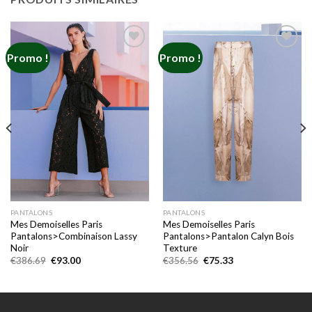
Promo !
Promo !
Add to
Add to
wishlist
wishlist
PANTALONS
PANTALONS
Mes Demoiselles Paris
Mes Demoiselles Paris
Pantalons>Combinaison Lassy
Pantalons>Pantalon Calyn Bois
Noir
Texture
Le
Le
Le
Le
€
386.69
€
93.00
€
356.56
€
75.33
prix
prix
prix
prix
initial
actuel
initial
actuel
était :
est :
était :
est :
€386.69.
€93.00.
€356.56.
€75.33.