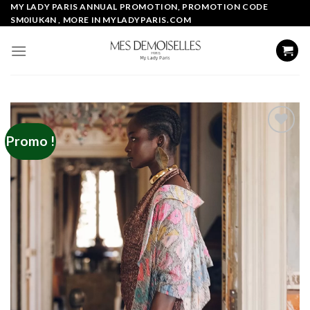
Skip
MY LADY PARIS ANNUAL PROMOTION, PROMOTION CODE
SM0IUK4N , MORE IN MYLADYPARIS.COM
to
content
Promo !
Add to
wishlist