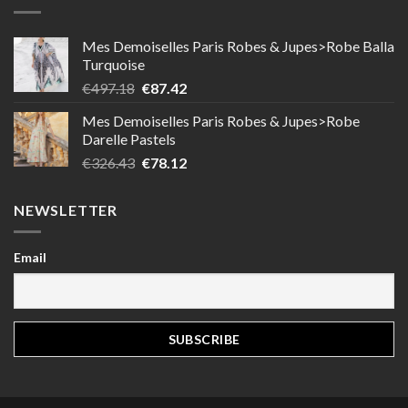
Mes Demoiselles Paris Robes & Jupes>Robe Balla
Turquoise
Le
Le
€
497.18
€
87.42
prix
prix
Mes Demoiselles Paris Robes & Jupes>Robe
initial
actuel
Darelle Pastels
était :
est :
Le
Le
€
326.43
€
78.12
€497.18.
€87.42.
prix
prix
initial
actuel
NEWSLETTER
était :
est :
€326.43.
€78.12.
Email