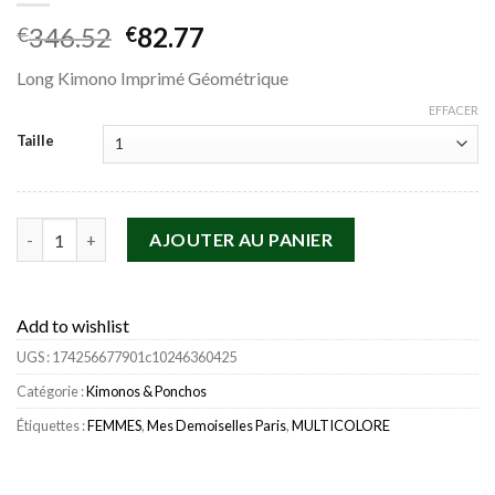
Le
Le
346.52
82.77
€
€
prix
prix
Long Kimono Imprimé Géométrique
initial
actuel
était :
est :
EFFACER
€346.52.
€82.77.
Taille
quantité de Mes Demoiselles Paris Kimonos & Ponchos>Kimono
AJOUTER AU PANIER
Add to wishlist
UGS :
174256677901c10246360425
Catégorie :
Kimonos & Ponchos
Étiquettes :
FEMMES
,
Mes Demoiselles Paris
,
MULTICOLORE